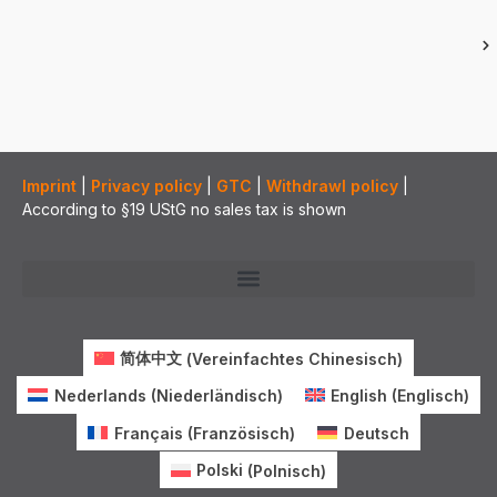
Imprint
|
Privacy policy
|
GTC
|
Withdrawl policy
|
According to §19 UStG no sales tax is shown
简体中文
(
Vereinfachtes Chinesisch
)
Nederlands
(
Niederländisch
)
English
(
Englisch
)
Français
(
Französisch
)
Deutsch
Polski
(
Polnisch
)