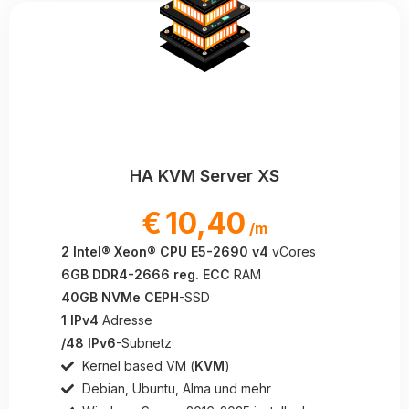
HA KVM Server XS
€
10,40
/m
2 Intel® Xeon® CPU E5-2690 v4
vCores
6GB DDR4-2666 reg. ECC
RAM
40GB NVMe CEPH
-SSD
1 IPv4
Adresse
/48 IPv6
-Subnetz
Kernel based VM (
KVM
)
Debian, Ubuntu, Alma und mehr