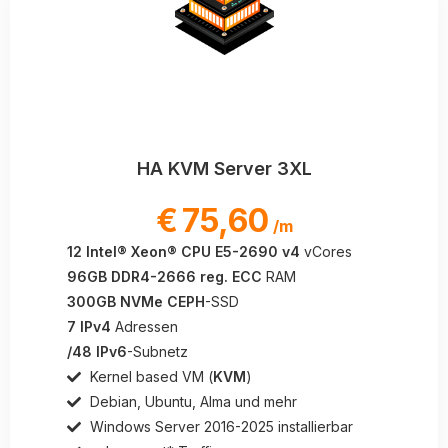
HA KVM Server 3XL
€
75,60
/m
12 Intel® Xeon® CPU E5-2690 v4
vCores
96GB DDR4-2666 reg. ECC
RAM
300GB NVMe CEPH
-SSD
7 IPv4
Adressen
/48 IPv6
-Subnetz
Kernel based VM (
KVM
)
Debian, Ubuntu, Alma und mehr
Windows Server 2016-2025 installierbar