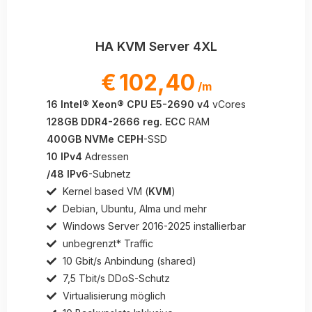
HA KVM Server 4XL
€
102,40
/m
16 Intel® Xeon® CPU E5-2690 v4
vCores
128GB DDR4-2666 reg. ECC
RAM
400GB NVMe CEPH
-SSD
10 IPv4
Adressen
/48 IPv6
-Subnetz
Kernel based VM (
KVM
)
Debian, Ubuntu, Alma und mehr
Windows Server 2016-2025 installierbar
unbegrenzt* Traffic
10 Gbit/s Anbindung (shared)
7,5 Tbit/s DDoS-Schutz
Virtualisierung möglich