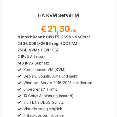
HA KVM Server M
€
21,30
/m
4 Intel® Xeon® CPU E5-2690 v4
vCores
24GB DDR4-2666 reg. ECC
RAM
75GB NVMe CEPH
-SSD
2 IPv4
Adressen
/48 IPv6
-Subnetz
Kernel based VM (
KVM
)
Debian, Ubuntu, Alma und mehr
Windows Server 2016-2025 installierbar
unbegrenzt* Traffic
10 Gbit/s Anbindung (shared)
7,5 Tbit/s DDoS-Schutz
Virtualisierung möglich
4 Backupslots Inklusive