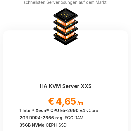
schnellsten Serverlösungen auf dem Markt.
HA KVM Server XXS
€
4,65
/m
1 Intel® Xeon® CPU E5-2690 v4
vCore
2GB DDR4-2666 reg. ECC
RAM
35GB NVMe CEPH
-SSD