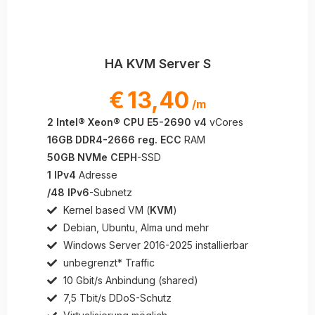
HA KVM Server S
€
13,40
/m
2 Intel® Xeon® CPU E5-2690 v4
vCores
16GB DDR4-2666 reg. ECC
RAM
50GB NVMe CEPH
-SSD
1 IPv4
Adresse
/48 IPv6
-Subnetz
Kernel based VM (
KVM
)
Debian, Ubuntu, Alma und mehr
Windows Server 2016-2025 installierbar
unbegrenzt* Traffic
10 Gbit/s Anbindung (shared)
7,5 Tbit/s DDoS-Schutz