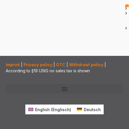
Imprint
|
Privacy policy
|
GTC
|
Withdrawl policy
|
According to §19 UStG no sales tax is shown
English
(
Englisch
)
Deutsch