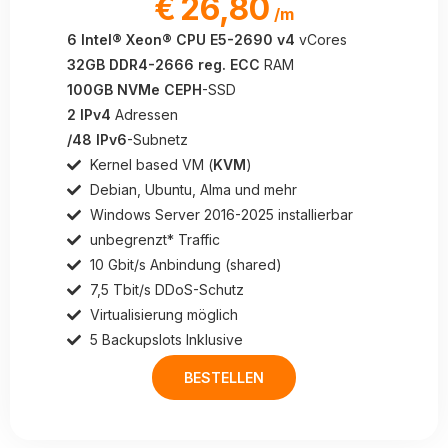
€
26,80
/m
6 Intel® Xeon® CPU E5-2690 v4
vCores
32GB DDR4-2666 reg. ECC
RAM
100GB NVMe CEPH
-SSD
2 IPv4
Adressen
/48 IPv6
-Subnetz
Kernel based VM (
KVM
)
Debian, Ubuntu, Alma und mehr
Windows Server 2016-2025 installierbar
unbegrenzt* Traffic
10 Gbit/s Anbindung (shared)
7,5 Tbit/s DDoS-Schutz
Virtualisierung möglich
5 Backupslots Inklusive
BESTELLEN