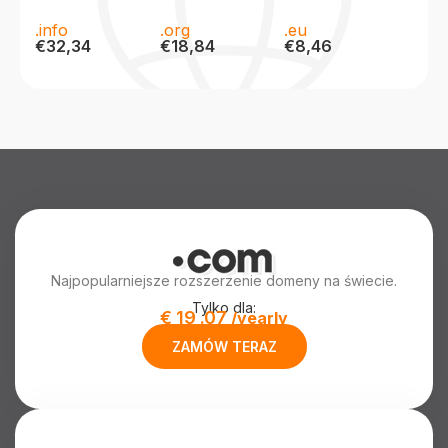
.info
.org
.eu
€32,34
€18,84
€8,46
Najpopularniejsze rozszerzenie domeny na świecie.
Tylko dla:
€
19
.07
/yearly
ZAMÓW TERAZ