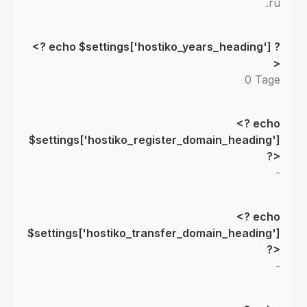
.ru
0 Tage
-
-