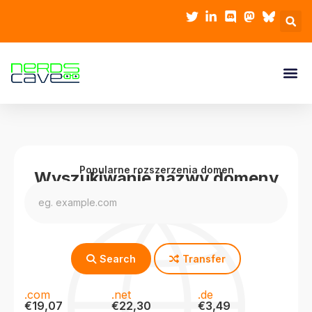
Popularne rozszerzenia domen
Wyszukiwanie nazwy domeny
Search
Transfer
.com
.net
.de
€19,07
€22,30
€3,49