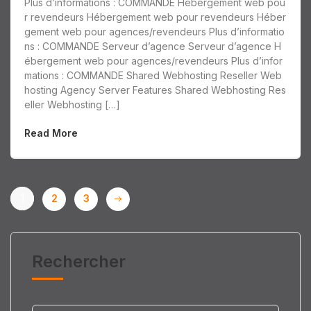
Plus d’informations : COMMANDE Hébergement web pou
r revendeurs Hébergement web pour revendeurs Héber
gement web pour agences/revendeurs Plus d’informatio
ns : COMMANDE Serveur d’agence Serveur d’agence H
ébergement web pour agences/revendeurs Plus d’infor
mations : COMMANDE Shared Webhosting Reseller Web
hosting Agency Server Features Shared Webhosting Res
eller Webhosting […]
Read More
1
2
3
Rechercher